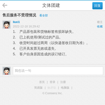
文体团建
回复
售后服务不受理情况
看全部
liuxi1
楼主
2022-12-16 16:29:42
收藏
1. 产品原包装和货物标签有损坏缺失。
2. 已上机使用/测试过的产品。
3. 收货时间超过两周（以快递签收日期为准）。
4. 已开具发票无效或遗失。
5. 客户自身原因造成的误订错订。
首页
|
登录
|
注册
简易版
|
触屏版
|
电脑版
|
© Comsenz Inc.