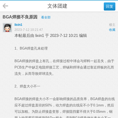
文体团建
回复
BGA焊接不良原因
看全部
lixin1
楼主
2023-7-12 10:21:47
收藏
本帖最后由 lixin1 于 2023-7-12 10:21 编辑
1、BGA焊盘孔未处理
BGA焊接的焊盘上有孔，在焊接过程中球会与焊料一起丢失，由于
PCB生产中缺乏电阻焊接工艺，焊锡和焊球会通过靠近焊板的孔而
流失，从而导致焊球流失。
2、焊盘大小不一
BGA焊接的焊盘大小不一会影响焊接的品质良率，BGA焊盘的出线
应不超过焊盘直径的50%，动力焊盘的出线应不小于0.1mm，然后
可以加粗。为防止焊接盘变形，焊接阻挡窗不得大于0.05mm，铜
面上的开窗应跟线路PAD一样大，否则BGA焊盘做出来大小不一。