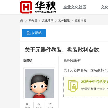
企业文化社区
文
积分墙
文化活动
文体团建
查看内容
发新帖
华
»
›
›
›
关于元器件卷装、盘装散料点数
陈耀明
显示全部楼层
关于元器件卷装、盘装散料等
本帖子中包含更
您需要
登录
才可以
秋
82
82
454