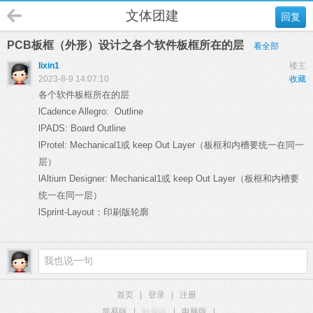
文体团建
回复
PCB板框（外形）设计之各个软件板框所在的层
看全部
lixin1
楼主
2023-8-9 14:07:10
收藏
各个软件板框所在的层
lCadence Allegro: Outline
lPADS: Board Outline
lProtel: Mechanical1或 keep Out Layer（板框和内槽要统一在同一
层）
lAltium Designer: Mechanical1或 keep Out Layer（板框和内槽要
统一在同一层）
lSprint-Layout：印刷版轮廓
首页
|
登录
|
注册
简易版
|
触屏版
|
电脑版
|