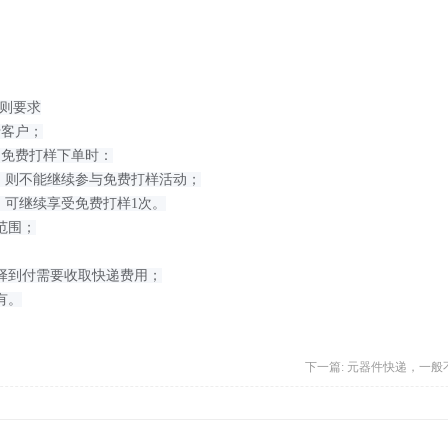
规则要求
老客户；
月免费打样下单时：
），则不能继续参与免费打样活动；
，可继续享受免费打样1次。
范围；
选择到付需要收取快递费用；
有。
下一篇:
元器件快递，一般