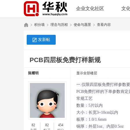
企业文化社区
文
积分墙
理念与历程
使命与愿景
查看内容
发新帖
华
»
›
›
›
PCB四层板免费打样新规
陈耀明
显示全部楼层
一.仅限四层板免费打样参数
PCB免费打样的下单参数肯
常规工艺
数量：5片以内
秋
大小：长宽3~10cm以内
板厚：1.0/1.6mm
82
82
454
铜厚：外层1oz、内层0.5oz