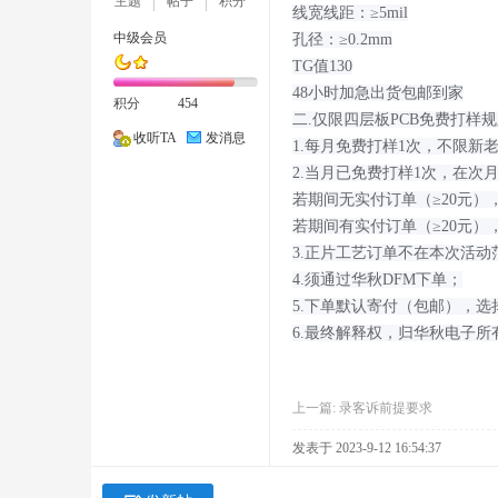
主题
帖子
积分
线宽线距：≥5mil
中级会员
孔径：≥0.2mm
TG值130
48小时加急出货包邮到家
积分
454
二.仅限四层板PCB免费打样
社
收听TA
发消息
1.每月免费打样1次，不限新
2.当月已免费打样1次，在次
若期间无实付订单（≥20元
若期间有实付订单（≥20元）
3.正片工艺订单不在本次活动
4.须通过华秋DFM下单；
5.下单默认寄付（包邮），
6.最终解释权，归华秋电子所
区
上一篇:
录客诉前提要求
发表于 2023-9-12 16:54:37