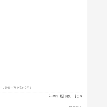
片，10套内整单实付0元！
举报
回复
分享