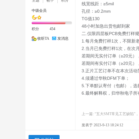
主题
帖子
积分
线宽线距：≥5mil
中级会员
孔径：≥0.2mm
TG值130
48小时加急出货包邮到家
积分
454
二.仅限四层板PCB免费打样
社
收听TA
发消息
1.每月免费打样1次，不限新
2.当月已免费打样1次，在次
若期间无实付订单（≥20元
若期间有实付订单（≥20元）
3.正片工艺订单不在本次活动
4.须通过华秋DFM下单；
5.下单默认寄付（包邮），
6.最终解释权，归华秋电子所
区
上一篇:
“五大SMT常见工艺缺陷”
发表于 2023-9-13 18:24:12