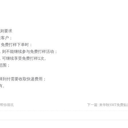
规则要求
老客户；
月免费打样下单时：
），则不能继续参与免费打样活动；
，可继续享受免费打样1次。
范围；
选择到付需要收取快递费用；
有。
，帮你填坑
下一篇:
来华秋SMT免费贴