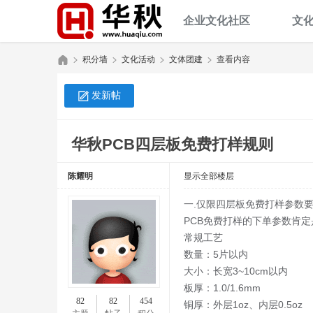
企业文化社区
文
积分墙
文化活动
文体团建
查看内容
发新帖
华
»
›
›
›
华秋PCB四层板免费打样规则
陈耀明
显示全部楼层
一.仅限四层板免费打样参数
PCB免费打样的下单参数肯
常规工艺
数量：5片以内
秋
大小：长宽3~10cm以内
板厚：1.0/1.6mm
82
82
454
铜厚：外层1oz、内层0.5oz